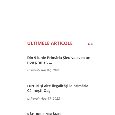
ULTIMELE ARTICOLE
Din 9 iunie Primăria Șieu va avea un
nou primar, ...
Iz Penal
-
Iun 07, 2024
Furturi și alte ilegalități la primăria
Călinești-Oaș
Iz Penal
-
Aug 17, 2022
PĂDURILE NIMĂNUI