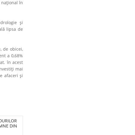
 naţional în
drologie şi
lă lipsa de
 de obicei,
ent a 0,68%
at. în acest
nvestiţi mai
e afaceri şi
ĂDURILOR
EMNE DIN