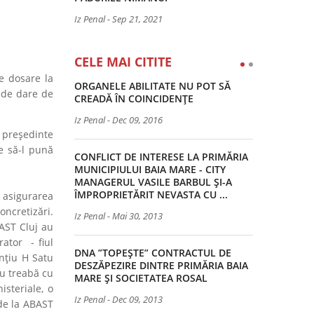
Iz Penal
-
Sep 21, 2021
CELE MAI CITITE
e dosare la
ORGANELE ABILITATE NU POT SĂ
 de dare de
CREADĂ ÎN COINCIDENȚE
Iz Penal
-
Dec 09, 2016
 preşedinte
e să-l pună
CONFLICT DE INTERESE LA PRIMĂRIA
MUNICIPIULUI BAIA MARE - CITY
MANAGERUL VASILE BARBUL ȘI-A
ÎMPROPRIETĂRIT NEVASTA CU ...
 asigurarea
oncretizări.
Iz Penal
-
Mai 30, 2013
BAST Cluj au
ator - fiul
DNA ”TOPEȘTE” CONTRACTUL DE
nţiu H Satu
DESZĂPEZIRE DINTRE PRIMĂRIA BAIA
au treabă cu
MARE ȘI SOCIETATEA ROSAL
steriale, o
Iz Penal
-
Dec 09, 2013
 de la ABAST