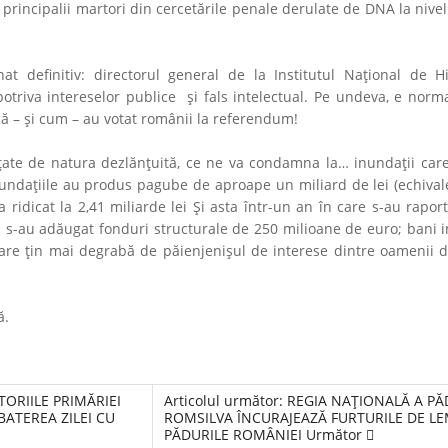
principalii martori din cercetările penale derulate de DNA la nivel
definitiv: directorul general de la Institutul Naţional de Hi
triva intereselor publice şi fals intelectual. Pe undeva, e norma
 dacă – şi cum – au votat românii la referendum!
ate de natura dezlănţuită, ce ne va condamna la… inundaţii care,
nundaţiile au produs pagube de aproape un miliard de lei (echival
 ridicat la 2,41 miliarde lei Şi asta într-un an în care s-au raport
li s-au adăugat fonduri structurale de 250 milioane de euro; bani i
 care ţin mai degrabă de păienjenişul de interese dintre oamenii d
ă.
TORIILE PRIMĂRIEI
Articolul următor: REGIA NAŢIONALĂ A P
BATEREA ZILEI CU
ROMSILVA ÎNCURAJEAZĂ FURTURILE DE L
PĂDURILE ROMÂNIEI
Următor