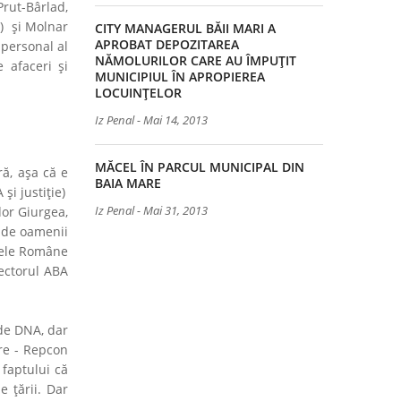
Prut-Bârlad,
m) şi Molnar
CITY MANAGERUL BĂII MARI A
APROBAT DEPOZITAREA
 personal al
NĂMOLURILOR CARE AU ÎMPUȚIT
 afaceri şi
MUNICIPIUL ÎN APROPIEREA
LOCUINȚELOR
Iz Penal
-
Mai 14, 2013
MĂCEL ÎN PARCUL MUNICIPAL DIN
ră, aşa că e
BAIA MARE
şi justiţie)
Iz Penal
-
Mai 31, 2013
dor Giurgea,
i de oamenii
Apele Române
rectorul ABA
 de DNA, dar
are - Repcon
faptului că
e ţării. Dar