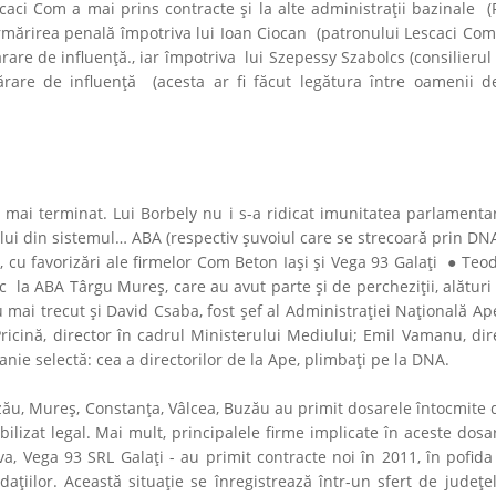
escaci Com a mai prins contracte şi la alte administraţii bazinale (
urmărirea penală împotriva lui Ioan Ciocan (patronului Lescaci Co
re de influenţă., iar împotriva lui Szepessy Szabolcs (consilierul
ărare de influenţă (acesta ar fi făcut legătura între oamenii de
 mai terminat. Lui Borbely nu i s-a ridicat imunitatea parlamenta
i lui din sistemul… ABA (respectiv şuvoiul care se strecoară prin DNA 
, cu favorizări ale firmelor Com Beton Iaşi şi Vega 93 Galaţi ● Teo
ic la ABA Târgu Mureş, care au avut parte şi de percheziţii, alătur
 mai trecut şi David Csaba, fost şef al Administraţiei Naţională 
 Pricină, director în cadrul Ministerului Mediului; Emil Vamanu, di
panie selectă: cea a directorilor de la Ape, plimbaţi pe la DNA.
 Buzău, Mureş, Constanţa, Vâlcea, Buzău au primit dosarele întocmite
ilizat legal. Mai mult, principalele firme implicate în aceste dos
 Vega 93 SRL Galaţi - au primit contracte noi în 2011, în pofida 
ţiilor. Această situaţie se înregistrează într-un sfert de judeţel