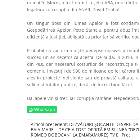
numai în Mureş a fost numit la şefia ABA, unul dintre 
legătură cu corupţia din ANAR, David Csaba!
Un singur boss din lumea Apelor a fost condamnat 
Gospodărirea Apelor, Petre Stanciu, pentru abuz împo
eficienţă a justiţiei, obligată ca prioritar să verifice
Probabil că vor urma nişte pedepse masive, pronunţ
succed un an secetos ca acesta. De pildă, în 2010, i
din PIB), dar necesarul costurilor de reconstrucţie s-a
domeniu investiţii de 900 de milioane de lei, cărora 
ales în proiecte ineficiente sau de proastă calitate,
şefii instituţiilor publice, decât de lucrul bine făcut.
Da, apele vin şi trec, iar corupţia rămâne. Nepedepsit
Whatsapp
Articol precedent: DEZVĂLUIRI ȘOCANTE DESPRE DA
BAIA MARE – DE CE A FOST OPRITĂ EMISIUNEA ”DEZ
ROMEO DOBOCAN” LA EMARAMUREȘ TV
Prec