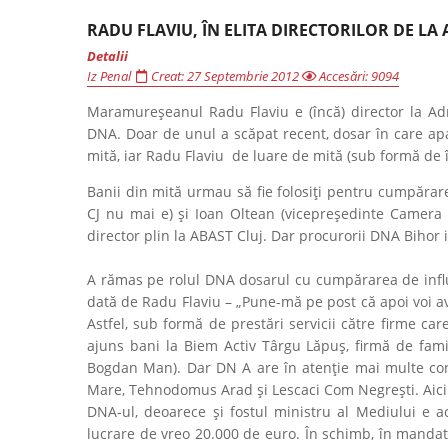
RADU FLAVIU, ÎN ELITA DIRECTORILOR DE LA
Detalii
Iz Penal
Creat: 27 Septembrie 2012
Accesări: 9094
Maramureşeanul Radu Flaviu e (încă) director la Adm
DNA. Doar de unul a scăpat recent, dosar în care apa
mită, iar Radu Flaviu de luare de mită (sub formă de
Banii din mită urmau să fie folosiţi pentru cumpăra
CJ nu mai e) şi Ioan Oltean (vicepreşedinte Camera D
director plin la ABAST Cluj. Dar procurorii DNA Bihor
A rămas pe rolul DNA dosarul cu cumpărarea de influ
dată de Radu Flaviu – „Pune-mă pe post că apoi voi avea 
Astfel, sub formă de prestări servicii către firme ca
ajuns bani la Biem Activ Târgu Lăpuş, firmă de fami
Bogdan Man). Dar DN A are în atenţie mai multe cont
Mare, Tehnodomus Arad şi Lescaci Com Negreşti. Aici R
DNA-ul, deoarece şi fostul ministru al Mediului e a
lucrare de vreo 20.000 de euro. În schimb, în mandatu