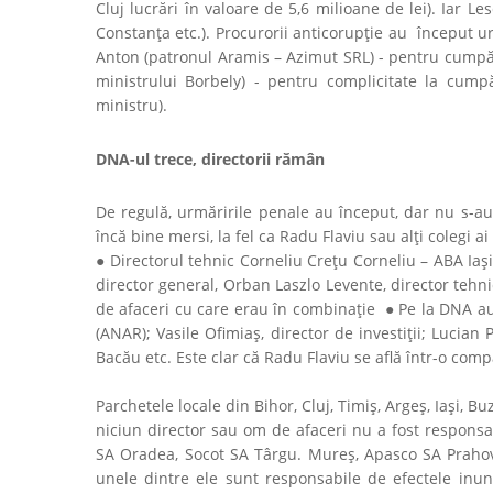
Cluj lucrări în valoare de 5,6 milioane de lei). Iar L
Constanţa etc.). Procurorii anticorupţie au început 
Anton (patronul Aramis – Azimut SRL) - pentru cumpăra
ministrului Borbely) - pentru complicitate la cump
ministru).
DNA-ul trece, directorii rămân
De regulă, urmăririle penale au început, dar nu s-au
încă bine mersi, la fel ca Radu Flaviu sau alţi colegi a
● Directorul tehnic Corneliu Creţu Corneliu – ABA Iaşi
director general, Orban Laszlo Levente, director tehn
de afaceri cu care erau în combinaţie ● Pe la DNA au
(ANAR); Vasile Ofimiaş, director de investiţii; Lucian
Bacău etc. Este clar că Radu Flaviu se află într-o com
Parchetele locale din Bihor, Cluj, Timiş, Argeş, Iaşi,
niciun director sau om de afaceri nu a fost responsab
SA Oradea, Socot SA Târgu. Mureş, Apasco SA Prahova,
unele dintre ele sunt responsabile de efectele inunda