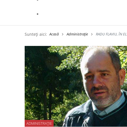
Sunteți aici:
Acasă
Administrație
RADU FLAVIU, ÎN E
ADMINISTRAȚIE