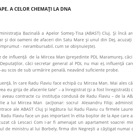
 APE. A CELOR CHEMAŢI LA DNA
inistraţia Bazinală a Apelor Someş-Tisa (ABAST) Cluj. Şi încă ar
r şi doi oameni de afaceri din Satu Mare şi unul din Dej, acuzaţi
 împrumut - nerambursabil, cum se obişnuieşte).
re de influenţă de la Mircea Man (preşedinte PDL Maramureş, căci
eputaţilor, căci secretar general al PDL nu mai e), influenţă car
 i-au scos de sub urmărire penală, neavând suficiente probe.
enţă, în care Radu Flaviu face echipă cu Mircea Man. Mai ales că
eu grija de afacerile tale” – a înregistrat (şi a fost înregistrată) c
re aveau contracte cu instituţia condusă de Radu Flaviu – de la A
lie a lui Mircea Man (acţionar: socrul Alexandru Filip; administr
race ale ABAST Cluj şi legătura lui Radu Flaviu cu firmele Laure
adu Flaviu face un pas important în elita boşilor de la Ape care 
cuzat că Lescaci Com i-ar fi amenajat un apartament soacrei mini
l de ministru al lui Borbely, firma din Negreşti a câştigat numai