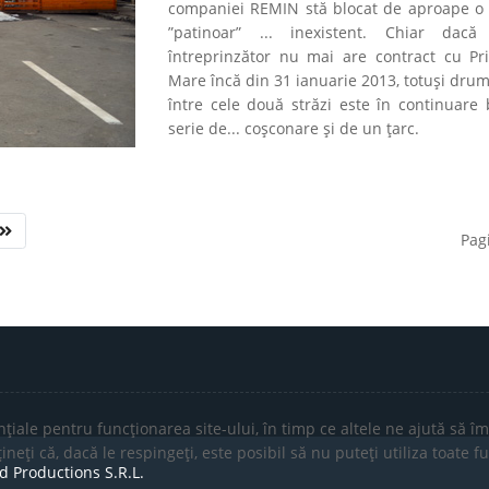
companiei REMIN stă blocat de aproape o
”patinoar” ... inexistent. Chiar dacă
întreprinzător nu mai are contract cu Pr
Mare încă din 31 ianuarie 2013, totuși dru
între cele două străzi este în continuare 
serie de... coșconare și de un țarc.
Pag
țiale pentru funcționarea site-ului, în timp ce altele ne ajută să îm
eți că, dacă le respingeți, este posibil să nu puteți utiliza toate fun
d Productions S.R.L.