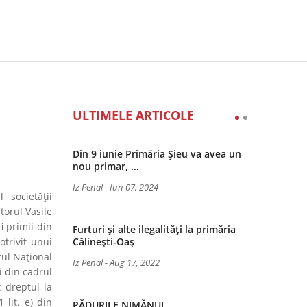
ULTIMELE ARTICOLE
Din 9 iunie Primăria Șieu va avea un
nou primar, ...
Iz Penal
-
Iun 07, 2024
 societății
torul Vasile
i primii din
Furturi și alte ilegalități la primăria
trivit unui
Călinești-Oaș
ul Național
Iz Penal
-
Aug 17, 2022
ii din cadrul
t dreptul la
 lit. e) din
PĂDURILE NIMĂNUI