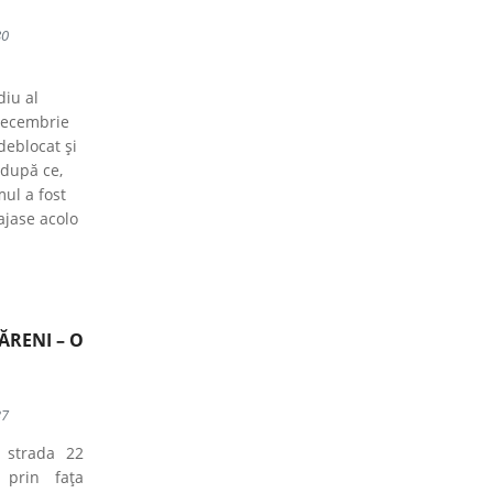
80
diu al
 Decembrie
deblocat și
 după ce,
ul a fost
ajase acolo
ĂRENI – O
37
 strada 22
 prin fața