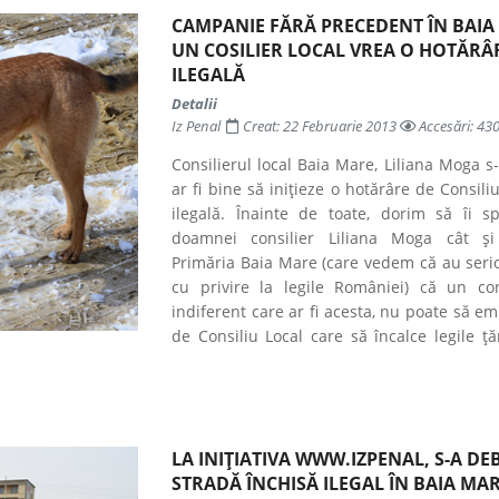
CAMPANIE FĂRĂ PRECEDENT ÎN BAIA
UN COSILIER LOCAL VREA O HOTĂRÂR
ILEGALĂ
Detalii
Iz Penal
Creat: 22 Februarie 2013
Accesări: 43
Consilierul local Baia Mare, Liliana Moga s
ar fi bine să inițieze o hotărâre de Consiliu
ilegală. Înainte de toate, dorim să îi 
doamnei consilier Liliana Moga cât și
Primăria Baia Mare (care vedem că au seri
cu privire la legile României) că un cons
indiferent care ar fi acesta, nu poate să em
de Consiliu Local care să încalce legile ță
LA INIȚIATIVA WWW.IZPENAL, S-A D
STRADĂ ÎNCHISĂ ILEGAL ÎN BAIA MA