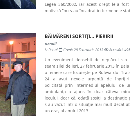
Legea 360/2002, iar acest drept le-a fost
motiv că ”nu s-au încadrat în termenele stabi
BĂIMĂRENI SORTIȚI... PIERIRII
Detalii
Iz Penal
Creat: 28 Februarie 2013
Accesări: 49
Un eveniment deosebit de neplăcut s-a 
seara zilei de ieri, 27 februarie 2013 în Bai
o femeie care locuiește pe Bulevardul Trai
24 a avut nevoie urgentă de îngrijiri
Solicitată prin intermediul apelului de u
ambulanța a ajuns în doar câteva minu
locului, doar că, odată sosiți la destinație
s-au văzut într-o situație mai mult decât a
un oraș al anului 2013.