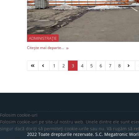
ADMINISTRAȚIE
Citește mai departe...
1
2
3
4
5
6
7
8
Folosim cookie-uri
Folosim cookie-uri pe site-ul nostru web. Unele dintre ele sunt esen
singur dacă doriți să permiteți cookie-urile sau nu. Vă rugăm să rețin
2022 Toate drepturile rezervate. S.C. Megatronic Worl
ACCEPT
REFUZ