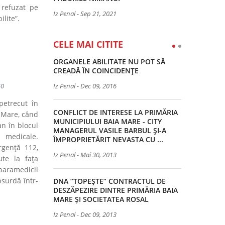
 refuzat pe
Iz Penal
-
Sep 21, 2021
lite”.
CELE MAI CITITE
ORGANELE ABILITATE NU POT SĂ
CREADĂ ÎN COINCIDENȚE
Iz Penal
-
Dec 09, 2016
50
petrecut în
CONFLICT DE INTERESE LA PRIMĂRIA
a Mare, când
MUNICIPIULUI BAIA MARE - CITY
an în blocul
MANAGERUL VASILE BARBUL ȘI-A
 medicale.
ÎMPROPRIETĂRIT NEVASTA CU ...
rgență 112,
Iz Penal
-
Mai 30, 2013
te la fața
 paramedicii
bsurdă într-
DNA ”TOPEȘTE” CONTRACTUL DE
DESZĂPEZIRE DINTRE PRIMĂRIA BAIA
MARE ȘI SOCIETATEA ROSAL
Iz Penal
-
Dec 09, 2013