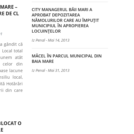
 MARE –
CITY MANAGERUL BĂII MARI A
E DE CL
APROBAT DEPOZITAREA
NĂMOLURILOR CARE AU ÎMPUȚIT
MUNICIPIUL ÎN APROPIEREA
LOCUINȚELOR
01
Iz Penal
-
Mai 14, 2013
-a gândit că
 Local total
MĂCEL ÎN PARCUL MUNICIPAL DIN
spunem atât
BAIA MARE
 celor din
oase lacune
Iz Penal
-
Mai 31, 2013
iliu local,
ită Hotărâri
rii din care
EBLOCAT O
RE