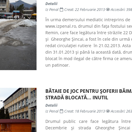
Detalii
Iz Penal
Creat: 22 Februarie 2013
Accesări: 39
În urma demersului mediatic intreprins de
www.izpenal.ro, drumul din fața fostului se
Remin, care face legătura între străzile 22
și Gheorghe Șincai, a fost în cele din urmă 
redat circulației rutiere în 21.02.2013. Asta
din 31.01.2013 și până la această dată, drum
blocat în mod ilegal de către firma ce amen
un patinoar.
BĂTAIE DE JOC PENTRU ȘOFERII BĂIM
STRADĂ BLOCATĂ... INUTIL
Detalii
Iz Penal
Creat: 18 Februarie 2013
Accesări: 26
Drumul public care face legătura între
Decembrie și strada Gheorghe Șincai