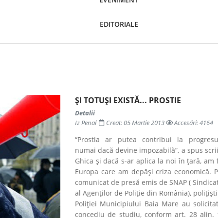
EDITORIALE
ȘI TOTUȘI EXISTĂ... PROSTIE
Detalii
Iz Penal
Creat: 05 Martie 2013
Accesări: 4164
“Prostia ar putea contribui la progresul
numai dacă devine impozabilă”, a spus scrii
Ghica și dacă s-ar aplica la noi în țară, am f
Europa care am depăși criza economică. Po
comunicat de presă emis de SNAP ( Sindicat
al Agenților de Poliție din România), polițișt
Poliției Municipiului Baia Mare au solicita
concediu de studiu, conform art. 28 alin. 1