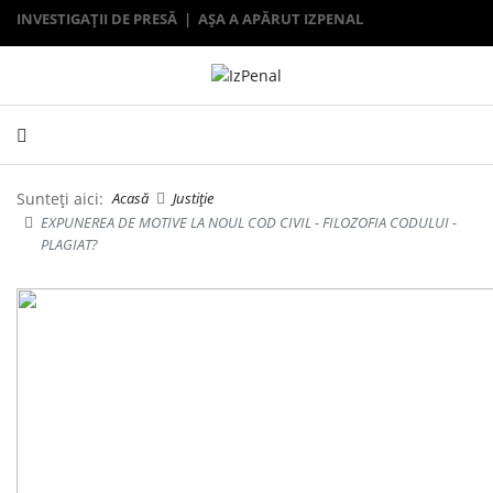
INVESTIGAȚII DE PRESĂ | AȘA A APĂRUT IZPENAL
Sunteți aici:
Acasă
Justiție
EXPUNEREA DE MOTIVE LA NOUL COD CIVIL - FILOZOFIA CODULUI -
PLAGIAT?