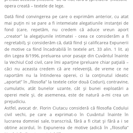
opera creată – textele de lege.
Dată fiind convingerea pe care o exprimăm anterior, cu atat
mai puţin ni se pare a fi intemeiate alegatiunile instanţei de
fond (care, repetăm, nu credem că aduce vreun aport
„creator” la alegaţiunile intimatei - ceea ce considerăm a fi
regretabil), şi considerăm că, dată fiind şi calificarea Expunerii
de motive ca fiind încadrabilă în textele art. 33 alin. 1 lit. a)
din Legea 8/1996, preluarea unor pasaje din Cuvântul înainte
la Vechiul Cod civil, care îmi aparţine (preluare chiar paţială –
căci nu aceasta credem că are relevenţă, de vreme ce ne
raportăm nu la întinderea operei, ci la conţinutul ideatic
„aportat” în „filosofia” la textele celor două Coduri), contravine,
cumulativ, atât bunelor uzante, cât şi bunei exploatări a
operei mele şi, de asemenea, este de natură a-mi crea un
prejudiciu.
Astfel, avocat dr. Florin Ciutacu consideră că filosofia Codului
civil vechi, pe care a exprimat-o în Cuvântul înainte în
lucrarea domniei sale, transcrisă, fără a fi citat şi fără a i se
obtine acordul, în Expunerea de motive (adică în „filosofia”