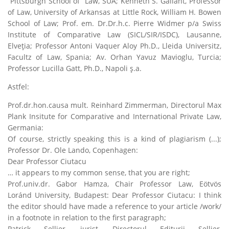
Pittsburgh School of Law, SUA; Kenneth S. Gallant, Professor
of Law, University of Arkansas at Little Rock, William H. Bowen
School of Law; Prof. em. Dr.Dr.h.c. Pierre Widmer p/a Swiss
Institute of Comparative Law (SICL/SIR/ISDC), Lausanne,
Elveţia; Professor Antoni Vaquer Aloy Ph.D., Lleida Universitz,
Facultz of Law, Spania; Av. Orhan Yavuz Mavioglu, Turcia;
Professor Lucilla Gatt, Ph.D., Napoli ş.a.
Astfel:
Prof.dr.hon.causa mult. Reinhard Zimmerman, Directorul Max
Plank Insitute for Comparative and International Private Law,
Germania:
Of course, strictly speaking this is a kind of plagiarism (...)
;
Professor Dr. Ole Lando, Copenhagen:
Dear Professor Ciutacu
… it appears to my common sense, that you are right
;
Prof.univ.dr. Gabor Hamza, Chair Professor Law, Eötvös
Loránd University, Budapest:
Dear Professor Ciutacu: I think
the editor should have made a reference to your article /work/
in a footnote in relation to the first paragraph
;
Patrick Sellier, jurist, Directorul Editurii Sellier,