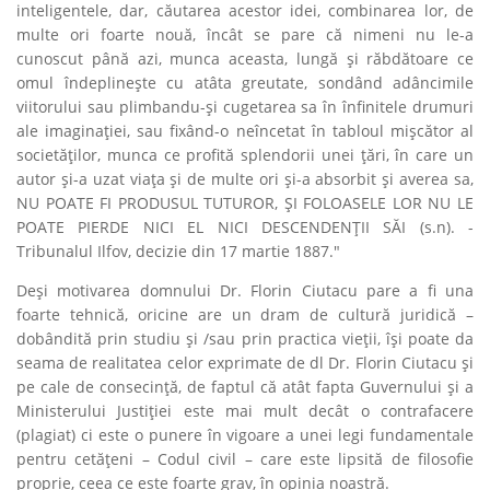
inteligentele, dar, căutarea acestor idei, combinarea lor, de
multe ori foarte nouă, încât se pare că nimeni nu le-a
cunoscut până azi, munca aceasta, lungă şi răbdătoare ce
omul îndeplineşte cu atâta greutate, sondând adâncimile
viitorului sau plimbandu-şi cugetarea sa în înfinitele drumuri
ale imaginaţiei, sau fixând-o neîncetat în tabloul mişcător al
societăţilor, munca ce profită splendorii unei ţări, în care un
autor şi-a uzat viaţa şi de multe ori şi-a absorbit şi averea sa,
NU POATE FI PRODUSUL TUTUROR, ŞI FOLOASELE LOR NU LE
POATE PIERDE NICI EL NICI DESCENDENŢII SĂI (s.n). -
Tribunalul Ilfov, decizie din 17 martie 1887."
Deşi motivarea domnului Dr. Florin Ciutacu pare a fi una
foarte tehnică, oricine are un dram de cultură juridică –
dobândită prin studiu şi /sau prin practica vieţii, îşi poate da
seama de realitatea celor exprimate de dl Dr. Florin Ciutacu şi
pe cale de consecinţă, de faptul că atât fapta Guvernului şi a
Ministerului Justiţiei este mai mult decât o contrafacere
(plagiat) ci este o punere în vigoare a unei legi fundamentale
pentru cetăţeni – Codul civil – care este lipsită de filosofie
proprie, ceea ce este foarte grav, în opinia noastră.