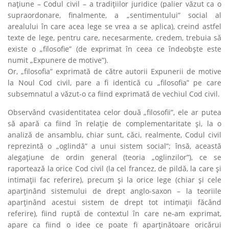
naţiune – Codul civil – a tradiţiilor juridice (palier văzut ca o
supraordonare, finalmente, a „sentimentului” social al
arealului în care acea lege se vrea a se aplica), creind astfel
texte de lege, pentru care, necesarmente, credem, trebuia să
existe o „filosofie” (de exprimat în ceea ce îndeobşte este
numit „Expunere de motive”).
Or, „filosofia” exprimată de către autorii Expunerii de motive
la Noul Cod civil, pare a fi identică cu „filosofia” pe care
subsemnatul a văzut-o ca fiind exprimată de vechiul Cod civil.
Observând cvasidentitatea celor două „filosofii”, ele ar putea
să apară ca fiind în relaţie de complementaritate şi, la o
analiză de ansamblu, chiar sunt, căci, realmente, Codul civil
reprezintă o „oglindă” a unui sistem social”; însă, această
alegaţiune de ordin general (teoria „oglinzilor”), ce se
raportează la orice Cod civil (la cel francez, de pildă, la care şi
intimaţii fac referire), precum şi la orice lege (chiar şi cele
aparţinând sistemului de drept anglo-saxon – la teoriile
aparţinând acestui sistem de drept tot intimaţii făcând
referire), fiind ruptă de contextul în care ne-am exprimat,
apare ca fiind o idee ce poate fi aparţinătoare oricărui