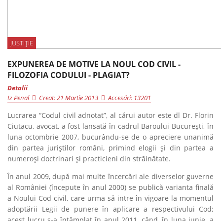
JUSTIȚIE
EXPUNEREA DE MOTIVE LA NOUL COD CIVIL -
FILOZOFIA CODULUI - PLAGIAT?
Detalii
Iz Penal
Creat: 21 Martie 2013
Accesări: 13201
Lucrarea “Codul civil adnotat”, al cărui autor este dl Dr. Florin
Ciutacu, avocat, a fost lansată în cadrul Baroului Bucureşti, în
luna octombrie 2007, bucurându-se de o apreciere unanimă
din partea juriştilor români, primind elogii și din partea a
numeroşi doctrinari şi practicieni din străinătate.
În anul 2009, după mai multe încercări ale diverselor guverne
al României (începute în anul 2000) se publică varianta finală
a Noului Cod civil, care urma să intre în vigoare la momentul
adoptării Legii de punere în aplicare a respectivului Cod;
acest lucru s-a întâmplat în anul 2011, când, în luna iunie, a