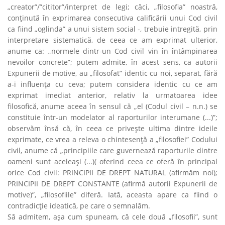
„creator”/”cititor”/interpret de legi; căci, „filosofia” noastră,
conţinută în exprimarea consecutiva calificării unui Cod civil
ca fiind „oglinda” a unui sistem social -, trebuie intregită, prin
interpretare sistematică, de ceea ce am exprimat ulterior,
anume ca: „normele dintr-un Cod civil vin în întâmpinarea
nevoilor concrete”; putem admite, în acest sens, ca autorii
Expunerii de motive, au „filosofat” identic cu noi, separat, fără
a-i influenţa cu ceva; putem considera identic cu ce am
exprimat imediat anterior, relativ la urmatoarea idee
filosofică, anume aceea în sensul că „el (Codul civil – n.n.) se
constituie într-un modelator al raporturilor interumane (...)”;
observăm însă că, în ceea ce priveşte ultima dintre ideile
exprimate, ce vrea a releva o chintesenţă a „filosofiei” Codului
civil, anume că „principiile care guvernează raporturile dintre
oameni sunt aceleaşi (...)( oferind ceea ce oferă în principal
orice Cod civil: PRINCIPII DE DREPT NATURAL (afirmăm noi);
PRINCIPII DE DREPT CONSTANTE (afirmă autorii Expunerii de
motive)”, „filosofiile” diferă. Iată, aceasta apare ca fiind o
contradicţie ideatică, pe care o semnalăm.
Să admitem, aşa cum spuneam, că cele două „filosofii”, sunt