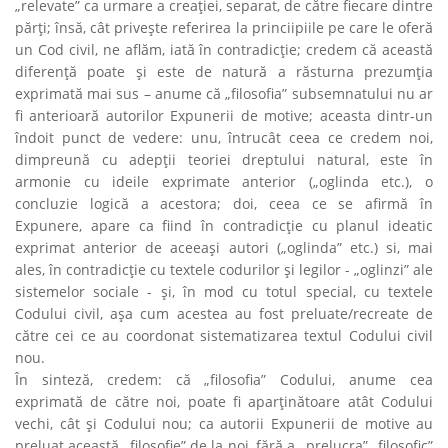
„relevate” ca urmare a creaţiei, separat, de către fiecare dintre
părţi; însă, cât priveşte referirea la princiipiile pe care le oferă
un Cod civil, ne aflăm, iată în contradicţie; credem că această
diferenţă poate şi este de natură a răsturna prezumţia
exprimată mai sus – anume că „filosofia” subsemnatului nu ar
fi anterioară autorilor Expunerii de motive; aceasta dintr-un
îndoit punct de vedere: unu, întrucât ceea ce credem noi,
dimpreună cu adepţii teoriei dreptului natural, este în
armonie cu ideile exprimate anterior („oglinda etc.), o
concluzie logică a acestora; doi, ceea ce se afirmă în
Expunere, apare ca fiind în contradicţie cu planul ideatic
exprimat anterior de aceeaşi autori („oglinda” etc.) si, mai
ales, în contradicţie cu textele codurilor şi legilor - „oglinzi” ale
sistemelor sociale - şi, în mod cu totul special, cu textele
Codului civil, aşa cum acestea au fost preluate/recreate de
către cei ce au coordonat sistematizarea textul Codului civil
nou.
În sinteză, credem: că „filosofia” Codului, anume cea
exprimată de către noi, poate fi aparţinătoare atât Codului
vechi, cât şi Codului nou; ca autorii Expunerii de motive au
preluat această „filosofie” de la noi, fără a „prelucra” „filosofic”