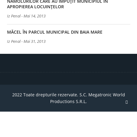
NĂMOLURILOR CARE AU ÎMPUȚIT MUNICIPIUL ÎN
APROPIEREA LOCUINȚELOR
Iz Penal
-
Mai 14, 2013
MĂCEL ÎN PARCUL MUNICIPAL DIN BAIA MARE
Iz Penal
-
Mai 31, 2013
2022 Toate drepturile rezervate. S.C. Megatronic World
Productions S.R.L.
TPL