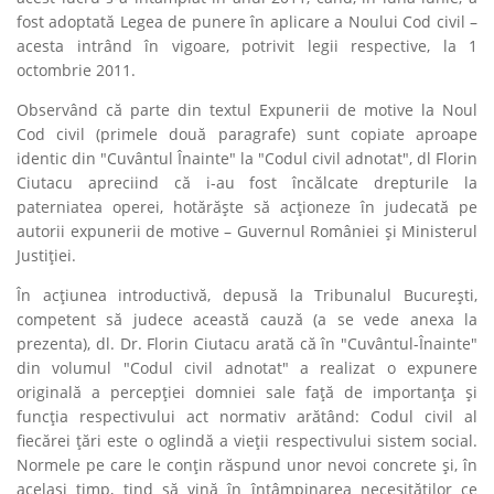
fost adoptată Legea de punere în aplicare a Noului Cod civil –
acesta intrând în vigoare, potrivit legii respective, la 1
octombrie 2011.
Observând că parte din textul Expunerii de motive la Noul
Cod civil (primele două paragrafe) sunt copiate aproape
identic din "Cuvântul Înainte" la "Codul civil adnotat", dl Florin
Ciutacu apreciind că i-au fost încălcate drepturile la
paterniatea operei, hotărăşte să acţioneze în judecată pe
autorii expunerii de motive – Guvernul României şi Ministerul
Justiţiei.
În acţiunea introductivă, depusă la Tribunalul Bucureşti,
competent să judece această cauză (a se vede anexa la
prezenta), dl. Dr. Florin Ciutacu arată că în "Cuvântul-Înainte"
din volumul "Codul civil adnotat" a realizat o expunere
originală a percepţiei domniei sale faţă de importanţa şi
funcţia respectivului act normativ arătând:
Codul civil al
fiecărei ţări este o oglindă a vieţii respectivului sistem social.
Normele pe care le conţin răspund unor nevoi concrete şi, în
acelaşi timp, tind să vină în întâmpinarea necesităţilor ce