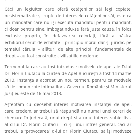
Căci un legiuitor care oferă cetăţenilor săi legi copiate,
nesistematizate şi rupte de interesele cetăţenilor săi, este ca
un mandatar care nu îşi execută mandatul pentru mandant,
ci doar pentru sine, imbogatindu-se fără justa cauză, în folos
exclusiv propriu, în defavoarea celorlaţi, fără a păstra
echilibrul cerut de echitate – principiu moral dar şi juridic, pe
temeiul căruia – alături de alte principii fundamentale de
drept – au fost construite civilizaţiile moderne.
Termenul la care au fost introduse motivele de apel ale D-lui
Dr. Florin Ciutacu la Curtea de Apel Bucureşti a fost 14 martie
2013. Instanţa a acordat un nou termen, pentru ca motivele
să fie comunicate intimatilor - Guvernul Românie şi Ministerul
Jusiţiei, este de 16 mai 2013.
Aşteptăm cu deosebit interes motivarea instanţei de apel,
care, credem, ar trebui să răspundă nu numai unei cereri de
chemare în judecată, unui drept şi a unui interes subiectiv -
al d-lui Dr. Florin Ciutacu – ci şi unui intres general, căci ar
trebui, la ”provocarea” d-lui dr. Florin Ciutacu, să își motiveze