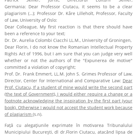
Germania:
Dear Professor Ciutacu, it seems to be a clear
plagiarism (…)
; Professor Dr. Kåre Lilleholt, Professor, Faculty
of Law, University of Oslo:
Dear Colleague, My first reaction is that there should have
been a reference to your text
;
Dr. Dr. Aurelia Colombi Ciacchi LL.M., University of Groningen,
Dear Florin, I do not know the Romanian Intellectual Property
Rights Act of 1996, but I am sure that you can judge very well
whether or not the authors of the "Expunerea de motive"
committed a violation of copyright
;
Prof. Dr. Frank Emmert, LL.M. John S. Grimes Professor of Law,
Director, Center for International and Comparative Law:
Dear
Prof. Ciutacu, If a student of mine would write the second part
(the text of Government), I would either require a change or a
footnote acknowledging the inspiration by the first part (your
book). Otherwise I would not accept the student work because
of plagiarism
(s.n).
Faţă cu alegaţiunile exprimate în motivarea Tribunalului
Municipiului Bucureşti, dl dr.Florin Ciutacu, atacând lipsa de