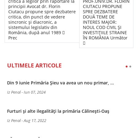
critică a legilor prin raportare la
PROF.UNIV.DR. FLORIN
principii Avocat dr. Florin
CIUTACU PROPUNE
Ciutacu propune spre dezbatere
SPRE DEZBATERE
critica, din punct de vedere
DOUĂ TEME DE
sincronic și diacronic, a
INTERES MAJOR:
sistemului legislativ din
NOUL COD CIVIL ŞI
România, după anul 1989
INVESTIŢIILE STRAINE
Prec
ÎN ROMÂNIA
Următor
ULTIMELE ARTICOLE
Din 9 iunie Primăria Șieu va avea un nou primar, ...
Iz Penal
-
Iun 07, 2024
Furturi și alte ilegalități la primăria Călinești-Oaș
Iz Penal
-
Aug 17, 2022