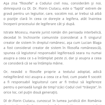
Așa zisa “filosofie” a Codului civil nou, considerăm și noi,
dimrepună cu Dl. Dr. Florin Ciutacu, este o “faptă” extrem de
gravă pentru un legiuitor, care, socotim noi, ar trebui să aibă
o poziţie clară în ceea ce doreşte a legifera, atât înaintea
începerii procesului de legiferare cât şi după.
Istrate Micescu, marele jurist român din perioada interbelică,
decedat în închisorile comuniste (considerat a fi singurul
creator de sistem în dreptul românesc, aşa cum Lucian Blaga
a fost considerat creator de sistem în filosofia românească),
spunea că legiutorul responsabil legiferează seara nu numai
asupra a ceea ce s-a întâmplat peste zi, dar şi asupra a ceea
ce consideră că se va întâmpla mâine.
Or, neavâd o filosofie proprie a textului adoptat, adică
nelegiferând nici asupra a ceea ce a fost, cum poate fi socotit
a fi responsabil legiuitorul care ar fi trebui să legifereze
pentru o perioadă lungă de timp? (căci Codul civil “trăieşte”, în
orice loc, cel puţin două generaţii).
Dl dr.Florin Ciutacu, cunoscut în lumea juridică din România