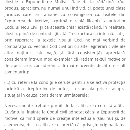
filosifie a Expunerii de Motive, “taie de la rădăcină” răul
produs, apreciem, nu numai unui individ, ci, poate unei clase
juridice, care, ar rămâne cu convingerea că, textele din
Expunerea de Motive, exprimă o reală filosofie a autorilor
Codului Nou Civil şi că aceasta chiar există (când, în realitate,
filosfia, plină de contradicţii, atât în structura sa internă, cât şi
prin raportare la textele Noului Cod, ne mai vorbind de
comparaţia cu vechiul Cod civil ori cu alte legiferări civile ale
altor naţiuni, este vagă şi fără consistenţă), apreciază,
considerăm într-un mod exemplar că (redăm textul motivelor
de apel, care, considerăm a fi mai elocvente decât orice alt
comentariu):
(...) Cu referire la condiţiile cerute pentru a se activa protecţia
juridică a drepturilor de autor, cu speciala privire asupra
situaţiei în cauza, considerăm următoarele
:
Necesarmente trebuie pornit de la calificarea corectă atât a
Cuvântului înainte la Codul civil adnotat cât şi a Expunerii de
motive, ca fiind opere de creaţie intelectuală (sau nu) şi, de
asemenea, de la calificarea corectă cât priveşte originalitatea