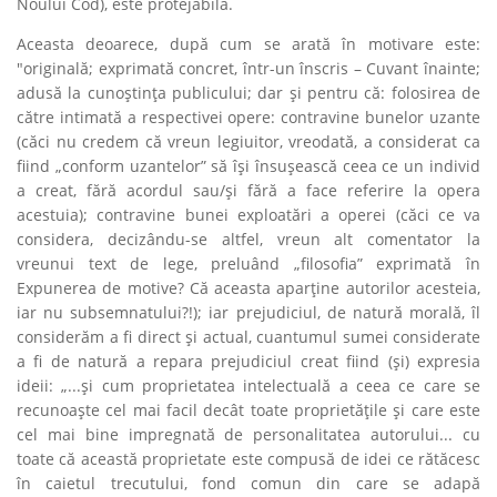
Noului Cod), este protejabilă.
Aceasta deoarece, după cum se arată în motivare este:
"originală; exprimată concret, într-un înscris – Cuvant înainte;
adusă la cunoştinţa publicului; dar şi pentru că: folosirea de
către intimată a respectivei opere: contravine bunelor uzante
(căci nu credem că vreun legiuitor, vreodată, a considerat ca
fiind „conform uzantelor” să îşi însuşească ceea ce un individ
a creat, fără acordul sau/şi fără a face referire la opera
acestuia); contravine bunei exploatări a operei (căci ce va
considera, decizându-se altfel, vreun alt comentator la
vreunui text de lege, preluând „filosofia” exprimată în
Expunerea de motive? Că aceasta aparţine autorilor acesteia,
iar nu subsemnatului?!); iar prejudiciul, de natură morală, îl
considerăm a fi direct şi actual, cuantumul sumei considerate
a fi de natură a repara prejudiciul creat fiind (şi) expresia
ideii: „...şi cum proprietatea intelectuală a ceea ce care se
recunoaşte cel mai facil decât toate proprietăţile şi care este
cel mai bine impregnată de personalitatea autorului... cu
toate că această proprietate este compusă de idei ce rătăcesc
în caietul trecutului, fond comun din care se adapă