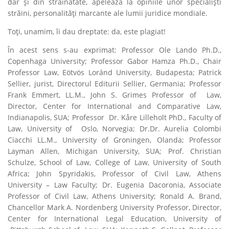
dar şi din străinătate, apelează la opiniile unor specialişti
străini, personalităţi marcante ale lumii juridice mondiale.
Toţi, unamim, îi dau dreptate: da, este plagiat!
În acest sens s-au exprimat: Professor Ole Lando Ph.D.,
Copenhaga University; Professor Gabor Hamza Ph.D., Chair
Professor Law, Eötvös Loránd University, Budapesta; Patrick
Sellier, jurist, Directorul Editurii Sellier, Germania; Professor
Frank Emmert, LL.M., John S. Grimes Professor of Law,
Director, Center for International and Comparative Law,
Indianapolis, SUA; Professor Dr. Kåre Lilleholt PhD., Faculty of
Law, University of Oslo, Norvegia; Dr.Dr. Aurelia Colombi
Ciacchi LL.M., University of Groningen, Olanda; Professor
Layman Allen, Michigan University, SUA; Prof. Christian
Schulze, School of Law, College of Law, University of South
Africa; John Spyridakis, Professor of Civil Law, Athens
University – Law Faculty; Dr. Eugenia Dacoronia, Associate
Professor of Civil Law, Athens University; Ronald A. Brand,
Chancellor Mark A. Nordenberg University Professor, Director,
Center for International Legal Education, University of