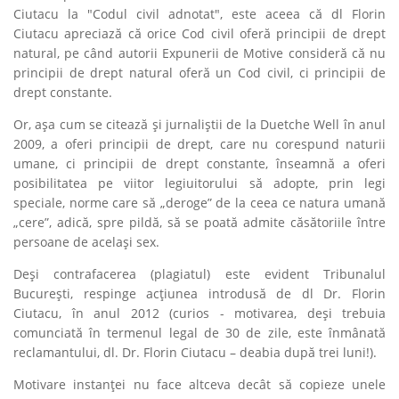
Ciutacu la "Codul civil adnotat", este aceea că dl Florin
Ciutacu apreciază că
orice Cod civil oferă principii de drept
natural
, pe când autorii Expunerii de Motive consideră că nu
principii de drept natural oferă un Cod civil, ci
principii de
drept constante
.
Or, aşa cum se citează şi jurnaliştii de la Duetche Well în anul
2009, a oferi principii de drept, care nu corespund naturii
umane, ci principii de drept constante, înseamnă a oferi
posibilitatea pe viitor legiuitorului să adopte, prin legi
speciale, norme care să „deroge” de la ceea ce natura umană
„cere”, adică, spre pildă, să se poată admite căsătoriile între
persoane de acelaşi sex.
Deşi contrafacerea (plagiatul) este evident Tribunalul
Bucureşti, respinge acţiunea introdusă de dl Dr. Florin
Ciutacu, în anul 2012 (curios - motivarea, deşi trebuia
comunciată în termenul legal de 30 de zile, este înmânată
reclamantului, dl. Dr. Florin Ciutacu – deabia după trei luni!).
Motivare instanţei nu face altceva decât să copieze unele