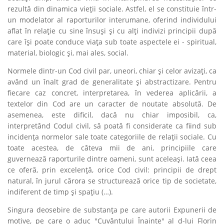
rezultă din dinamica vieţii sociale. Astfel, el se constituie într-
un modelator al raporturilor interumane, oferind individului
aflat în relaţie cu sine însuşi şi cu alţi indivizi principii după
care îşi poate conduce viaţa sub toate aspectele ei - spiritual,
material, biologic şi, mai ales, social.
Normele dintr-un Cod civil par, uneori, chiar şi celor avizaţi, ca
având un înalt grad de generalitate şi abstractizare. Pentru
fiecare caz concret, interpretarea, în vederea aplicării, a
textelor din Cod are un caracter de noutate absolută. De
asemenea, este dificil, dacă nu chiar imposibil, ca,
interpretând Codul civil, să poată fi considerate ca fiind sub
incidenţa normelor sale toate categoriile de relaţii sociale. Cu
toate acestea, de câteva mii de ani, principiile care
guvernează raporturile dintre oameni, sunt aceleaşi. Iată ceea
ce oferă, prin excelenţă, orice Cod civil: principii de drept
natural, în jurul cărora se structurează orice tip de societate,
indiferent de timp şi spaţiu
(…).
Singura deosebire de substanţa pe care autorii Expunerii de
motive, pe care o aduc "Cuvântului Înainte" al d-lui Florin