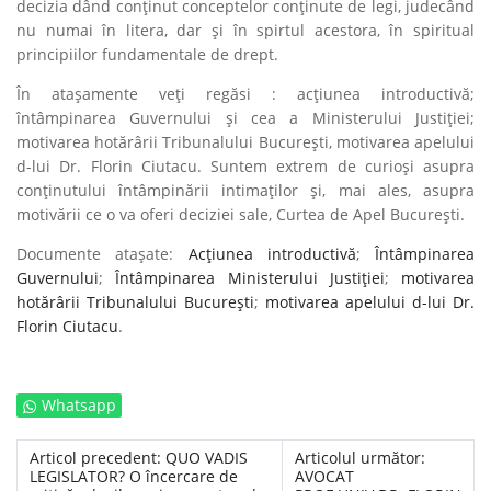
decizia dând conţinut conceptelor conţinute de legi, judecând
nu numai în litera, dar şi în spirtul acestora, în spiritual
principiilor fundamentale de drept.
În atașamente veţi regăsi : acţiunea introductivă;
întâmpinarea Guvernului şi cea a Ministerului Justiţiei;
motivarea hotărârii Tribunalului București, motivarea apelului
d-lui Dr. Florin Ciutacu. Suntem extrem de curioşi asupra
conţinutului întâmpinării intimaţilor şi, mai ales, asupra
motivării ce o va oferi deciziei sale, Curtea de Apel Bucureşti.
Documente atașate:
Acţiunea introductivă
;
Întâmpinarea
Guvernului
;
Întâmpinarea Ministerului Justiţiei
;
motivarea
hotărârii Tribunalului București
;
motivarea apelului d-lui Dr.
Florin Ciutacu
.
Whatsapp
Articol precedent: QUO VADIS
Articolul următor:
LEGISLATOR? O încercare de
AVOCAT