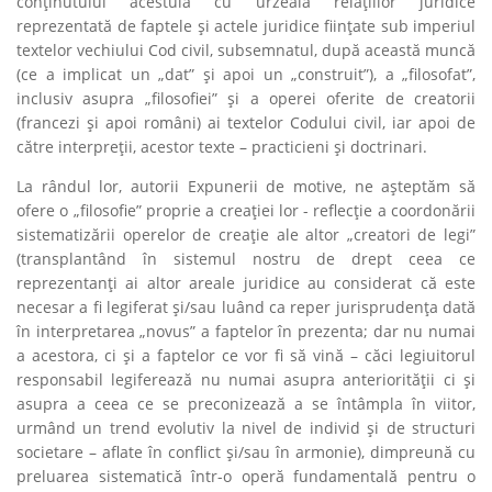
conţinutului acestuia cu urzeala relaţiilor juridice
reprezentată de faptele şi actele juridice fiinţate sub imperiul
textelor vechiului Cod civil, subsemnatul, după această muncă
(ce a implicat un „dat” şi apoi un „construit”), a „filosofat”,
inclusiv asupra „filosofiei” şi a operei oferite de creatorii
(francezi şi apoi români) ai textelor Codului civil, iar apoi de
către interpreţii, acestor texte – practicieni şi doctrinari.
La rândul lor, autorii Expunerii de motive, ne aşteptăm să
ofere o „filosofie” proprie a creaţiei lor - reflecţie a coordonării
sistematizării operelor de creaţie ale altor „creatori de legi”
(transplantând în sistemul nostru de drept ceea ce
reprezentanţi ai altor areale juridice au considerat că este
necesar a fi legiferat şi/sau luând ca reper jurisprudenţa dată
în interpretarea „novus” a faptelor în prezenta; dar nu numai
a acestora, ci şi a faptelor ce vor fi să vină – căci legiuitorul
responsabil legiferează nu numai asupra anteriorităţii ci şi
asupra a ceea ce se preconizează a se întâmpla în viitor,
urmând un trend evolutiv la nivel de individ şi de structuri
societare – aflate în conflict şi/sau în armonie), dimpreună cu
preluarea sistematică într-o operă fundamentală pentru o