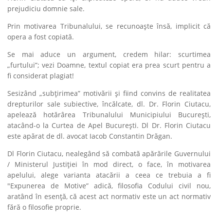
prejudiciu domnie sale.
Prin motivarea Tribunalului, se recunoaşte însă, implicit că
opera a fost copiată.
Se mai aduce un argument, credem hilar: scurtimea
„furtului”; vezi Doamne, textul copiat era prea scurt pentru a
fi considerat plagiat!
Sesizând „subţirimea” motivării şi fiind convins de realitatea
drepturilor sale subiective, încălcate, dl. Dr. Florin Ciutacu,
apelează hotărârea Tribunalului Municipiului Bucureşti,
atacând-o la Curtea de Apel Bucureşti. Dl Dr. Florin Ciutacu
este apărat de dl. avocat Iacob Constantin Drăgan.
Dl Florin Ciutacu, nealegând să combată apărările Guvernului
/ Ministerul Justiţiei în mod direct, o face, în motivarea
apelului, alege varianta atacării a ceea ce trebuia a fi
"Expunerea de Motive” adică, filosofia Codului civil nou,
aratând în esenţă, că acest act normativ este un act normativ
fără o filosofie proprie.