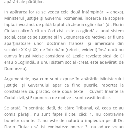
apărări ale pârăţilor.
În apărarea lor (a se vedea cele două întâmpinări – anexa),
Ministerul Justiţie şi Guvernul României, încearcă să acopere
fapta, invocând, de pildă faptul că „teoria oglinzilor” (dl. Florin
Ciutacu afirmă că un Cod civil este
o oglindă a unui sistem
social
, ceea ce se susţine si în Expunerea de Motive), ar fi una
aparţinătoare unor doctrinari francezi şi americani din
secolele XIX şi XX; ne întrebăm (retoric, evident) însă dacă nu
cumva însuşi Moise considera că Legile revelate siesi de El
erau o „oglindă„ a unui sistem social (creat, este adevărat, de
Dumnezeu).
Argumentele, aşa cum sunt expuse în apărările Ministerului
Justiţiei şi Guvernului apar ca fiind puerile, raportat la
constatarea că, practic, cele două texte – Cuvânt Inainte la
Codul civil, şi Expunerea de motive – sunt cvasiidentice.
Se arată, în sentinţa dată, de către Tribunal, că, ceea ce au
comis pârăţii, nu sunt fapte ilicite, căci: 1. nu contravine
bunelor uzante; 2. nu este de natură a împiedica pe dl Dr.
Florin Ciutacu să îşi exploateze opera; 3. nu aduce vreun